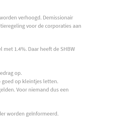
n worden verhoogd. Demissionair
ieregeling voor de corporaties aan
el met 1.4%. Daar heeft de SHBW
bedrag op.
goed op kleintjes letten.
 gelden. Voor niemand dus een
der worden geïnformeerd.