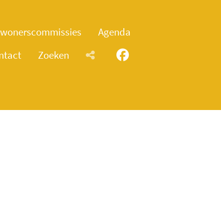
wonerscommissies
Agenda
ntact
Zoeken