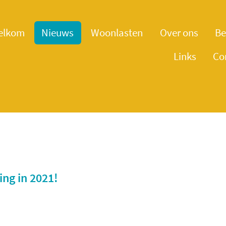
elkom
Nieuws
Woonlasten
Over ons
Be
Links
Co
ng in 2021!