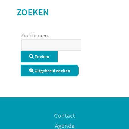
ZOEKEN
ZOEKFORMULIER
Zoektermen:
Zoeken
Uitgebreid zoeken
Contact
Agenda